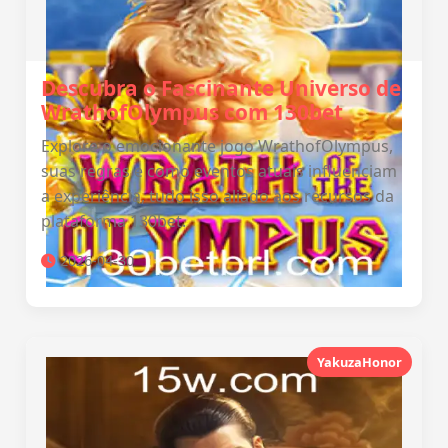
Descubra o Fascinante Universo de
WrathofOlympus com 130bet
Explore o emocionante jogo WrathofOlympus,
suas regras e como eventos atuais influenciam
a experiência, tudo isso aliado aos recursos da
plataforma 130bet.
2026-04-30
YakuzaHonor