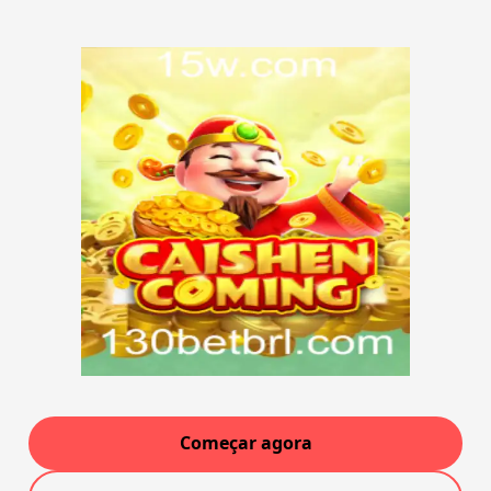
Começar agora