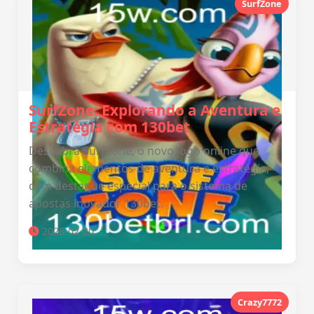
SurfZone
SurfZone: Explorando a Aventura e
Estratégia com 130bet
Descubra SurfZone, o novo jogo online que
combina elementos de aventura e estratégia,
com destaque especial para o sistema de
apostas inovador 130bet.
2026-02-20
Crazy7772