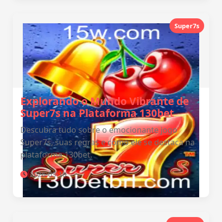
Super7s
Explorando o Mundo Vibrante de
Super7s na Plataforma 130bet
Descubra tudo sobre o emocionante jogo
Super7s, suas regras e como ele se destaca na
plataforma 130bet.
2026-03-10