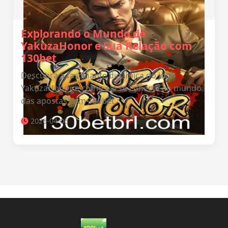
Explorando o Mundo de
YakuzaHonor e Sua Relação com
130bet
Descubra a fascinante dinâmica do jogo
YakuzaHonor e como ele se conecta ao mundo
das apostas com 130bet.
2026-04-06