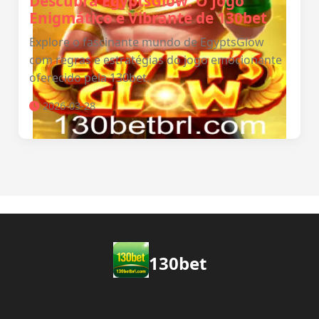
Descubra EgyptsGlow: O Jogo
Enigmático e Vibrante de 130bet
Explore o fascinante mundo de EgyptsGlow
com regras e estratégias do jogo emocionante
oferecido pela 130bet.
2026-03-28
130bet