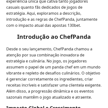
experiência única que cativa tanto jogadores
casuais quanto fãs dedicados de jogos de
estratégia. Aqui, exploramos a descrição,
introdução e as regras de ChefPanda, juntamente
com o impacto atual das apostas 130bet.
Introdução ao ChefPanda
Desde o seu lançamento, ChefPanda chamou a
atenção por sua combinação inovadora de
estratégia e culinária. No jogo, os jogadores
assumem o papel de um panda chef em um mundo
vibrante e repleto de desafios culinários. O objetivo
é gerenciar corretamente os ingredientes, criar
receitas incríveis e satisfazer uma clientela exigente.
Além disso, a progressão dinâmica e os eventos
sazonais mantêm o jogo atualizado e atraente.