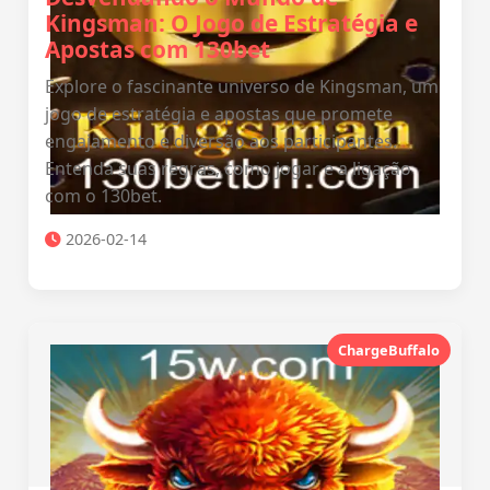
Kingsman: O Jogo de Estratégia e
Apostas com 130bet
Explore o fascinante universo de Kingsman, um
jogo de estratégia e apostas que promete
engajamento e diversão aos participantes.
Entenda suas regras, como jogar e a ligação
com o 130bet.
2026-02-14
ChargeBuffalo