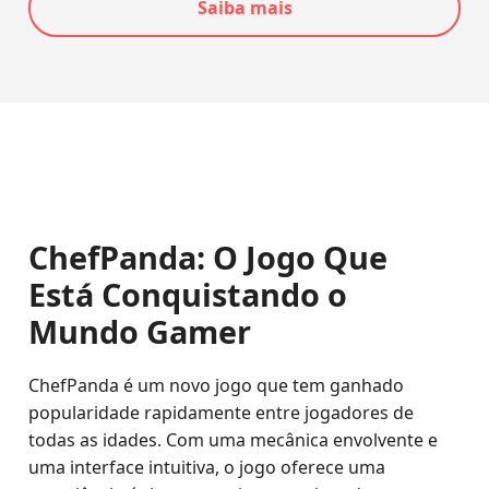
Saiba mais
ChefPanda: O Jogo Que
Está Conquistando o
Mundo Gamer
ChefPanda é um novo jogo que tem ganhado
popularidade rapidamente entre jogadores de
todas as idades. Com uma mecânica envolvente e
uma interface intuitiva, o jogo oferece uma