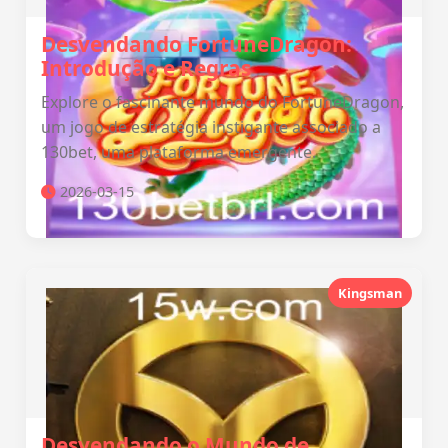
Desvendando FortuneDragon:
Introdução e Regras
Explore o fascinante mundo do FortuneDragon,
um jogo de estratégia instigante associado a
130bet, uma plataforma emergente.
2026-03-15
Kingsman
Desvendando o Mundo de