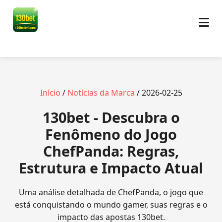
Início
/
Notícias da Marca
/ 2026-02-25
130bet - Descubra o
Fenômeno do Jogo
ChefPanda: Regras,
Estrutura e Impacto Atual
Uma análise detalhada de ChefPanda, o jogo que
está conquistando o mundo gamer, suas regras e o
impacto das apostas 130bet.