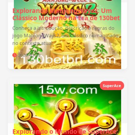
Explorando MahjongWays2: Um
Clássico Moderno na Era de 130bet
Conheça a introdução, descrição e regras do
jogo MahjongWays2, um clássico reimaginado
no contexto atual.
2026-03-29
SuperAce
Explorando o Mundo de SuperAce: