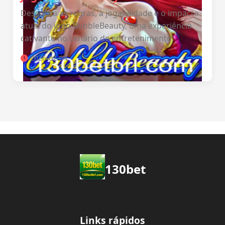
Descubra as regras, a jogabilidade e o impacto
atual do jogo BubbleBeauty, uma experiência
cativante no cenário de entretenimento.
2026-02-04
130bet
Links rápidos