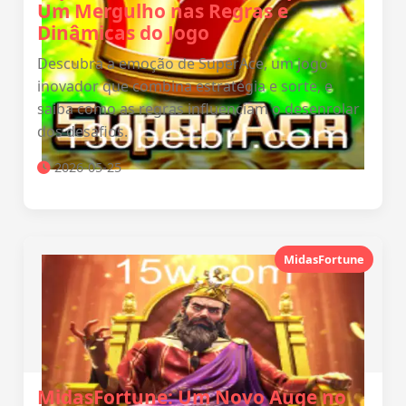
Um Mergulho nas Regras e
Dinâmicas do Jogo
Descubra a emoção de SuperAce, um jogo
inovador que combina estratégia e sorte, e
saiba como as regras influenciam o desenrolar
dos desafios.
2026-05-25
MidasFortune
MidasFortune: Um Novo Auge no