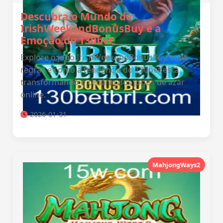
Descubra o Mundo de
IrishWeekendBonusBuy e a
Emoção de 130bet
Explore o jogo IrishWeekendBonusBuy, suas
regras e como a tendência do 130bet está
transformando o cenário dos jogos de azar
online.
2026-01-31
MahjongWays2