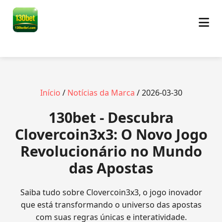
Início
/
Notícias da Marca
/ 2026-03-30
130bet - Descubra
Clovercoin3x3: O Novo Jogo
Revolucionário no Mundo
das Apostas
Saiba tudo sobre Clovercoin3x3, o jogo inovador
que está transformando o universo das apostas
com suas regras únicas e interatividade.