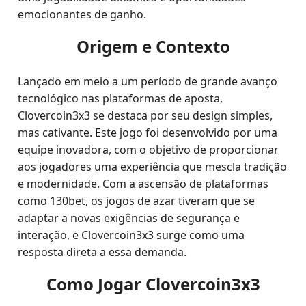
emocionantes de ganho.
Origem e Contexto
Lançado em meio a um período de grande avanço
tecnológico nas plataformas de aposta,
Clovercoin3x3 se destaca por seu design simples,
mas cativante. Este jogo foi desenvolvido por uma
equipe inovadora, com o objetivo de proporcionar
aos jogadores uma experiência que mescla tradição
e modernidade. Com a ascensão de plataformas
como 130bet, os jogos de azar tiveram que se
adaptar a novas exigências de segurança e
interação, e Clovercoin3x3 surge como uma
resposta direta a essa demanda.
Como Jogar Clovercoin3x3