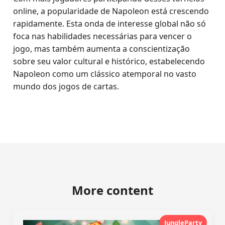
online, a popularidade de Napoleon está crescendo
rapidamente. Esta onda de interesse global não só
foca nas habilidades necessárias para vencer o
jogo, mas também aumenta a conscientização
sobre seu valor cultural e histórico, estabelecendo
Napoleon como um clássico atemporal no vasto
mundo dos jogos de cartas.
More content
JungleParty