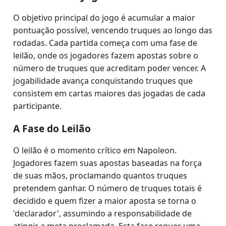
O objetivo principal do jogo é acumular a maior
pontuação possível, vencendo truques ao longo das
rodadas. Cada partida começa com uma fase de
leilão, onde os jogadores fazem apostas sobre o
número de truques que acreditam poder vencer. A
jogabilidade avança conquistando truques que
consistem em cartas maiores das jogadas de cada
participante.
A Fase do Leilão
O leilão é o momento crítico em Napoleon.
Jogadores fazem suas apostas baseadas na força
de suas mãos, proclamando quantos truques
pretendem ganhar. O número de truques totais é
decidido e quem fizer a maior aposta se torna o
'declarador', assumindo a responsabilidade de