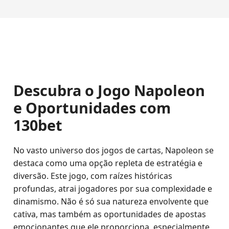
Descubra o Jogo Napoleon
e Oportunidades com
130bet
No vasto universo dos jogos de cartas, Napoleon se
destaca como uma opção repleta de estratégia e
diversão. Este jogo, com raízes históricas
profundas, atrai jogadores por sua complexidade e
dinamismo. Não é só sua natureza envolvente que
cativa, mas também as oportunidades de apostas
emocionantes que ele proporciona, especialmente