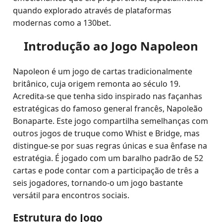
quando explorado através de plataformas
modernas como a 130bet.
Introdução ao Jogo Napoleon
Napoleon é um jogo de cartas tradicionalmente
britânico, cuja origem remonta ao século 19.
Acredita-se que tenha sido inspirado nas façanhas
estratégicas do famoso general francês, Napoleão
Bonaparte. Este jogo compartilha semelhanças com
outros jogos de truque como Whist e Bridge, mas
distingue-se por suas regras únicas e sua ênfase na
estratégia. É jogado com um baralho padrão de 52
cartas e pode contar com a participação de três a
seis jogadores, tornando-o um jogo bastante
versátil para encontros sociais.
Estrutura do Jogo