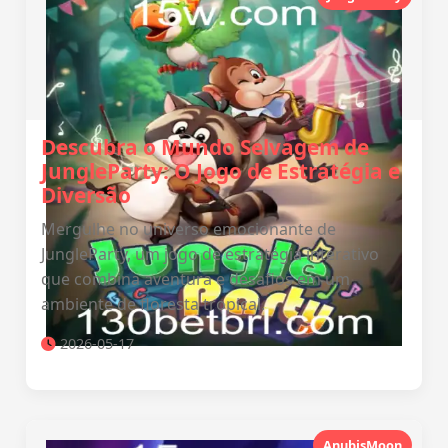
Descubra o Mundo Selvagem de
JungleParty: O Jogo de Estratégia e
Diversão
Mergulhe no universo emocionante de
JungleParty, um jogo de estratégia interativo
que combina aventura e desafios em um
ambiente de floresta tropical.
2026-05-17
AnubisMoon