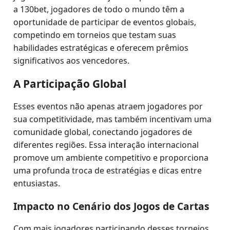
a 130bet, jogadores de todo o mundo têm a
oportunidade de participar de eventos globais,
competindo em torneios que testam suas
habilidades estratégicas e oferecem prêmios
significativos aos vencedores.
A Participação Global
Esses eventos não apenas atraem jogadores por
sua competitividade, mas também incentivam uma
comunidade global, conectando jogadores de
diferentes regiões. Essa interação internacional
promove um ambiente competitivo e proporciona
uma profunda troca de estratégias e dicas entre
entusiastas.
Impacto no Cenário dos Jogos de Cartas
Com mais jogadores participando desses torneios