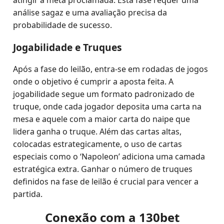
atingir a meta proclamada. Esta fase requer uma
análise sagaz e uma avaliação precisa da
probabilidade de sucesso.
Jogabilidade e Truques
Após a fase do leilão, entra-se em rodadas de jogos
onde o objetivo é cumprir a aposta feita. A
jogabilidade segue um formato padronizado de
truque, onde cada jogador deposita uma carta na
mesa e aquele com a maior carta do naipe que
lidera ganha o truque. Além das cartas altas,
colocadas estrategicamente, o uso de cartas
especiais como o ‘Napoleon’ adiciona uma camada
estratégica extra. Ganhar o número de truques
definidos na fase de leilão é crucial para vencer a
partida.
Conexão com a 130bet