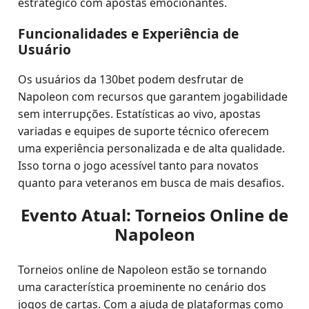
estratégico com apostas emocionantes.
Funcionalidades e Experiência de
Usuário
Os usuários da 130bet podem desfrutar de
Napoleon com recursos que garantem jogabilidade
sem interrupções. Estatísticas ao vivo, apostas
variadas e equipes de suporte técnico oferecem
uma experiência personalizada e de alta qualidade.
Isso torna o jogo acessível tanto para novatos
quanto para veteranos em busca de mais desafios.
Evento Atual: Torneios Online de
Napoleon
Torneios online de Napoleon estão se tornando
uma característica proeminente no cenário dos
jogos de cartas. Com a ajuda de plataformas como