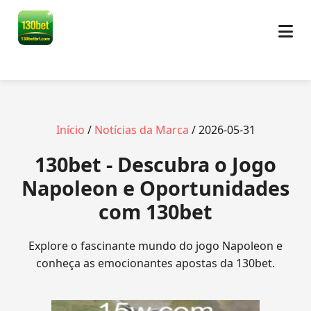
Início
/
Notícias da Marca
/ 2026-05-31
130bet - Descubra o Jogo
Napoleon e Oportunidades
com 130bet
Explore o fascinante mundo do jogo Napoleon e
conheça as emocionantes apostas da 130bet.