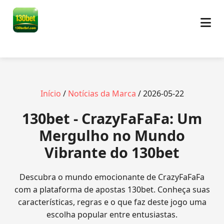
Início
/
Notícias da Marca
/ 2026-05-22
130bet - CrazyFaFaFa: Um
Mergulho no Mundo
Vibrante do 130bet
Descubra o mundo emocionante de CrazyFaFaFa
com a plataforma de apostas 130bet. Conheça suas
características, regras e o que faz deste jogo uma
escolha popular entre entusiastas.