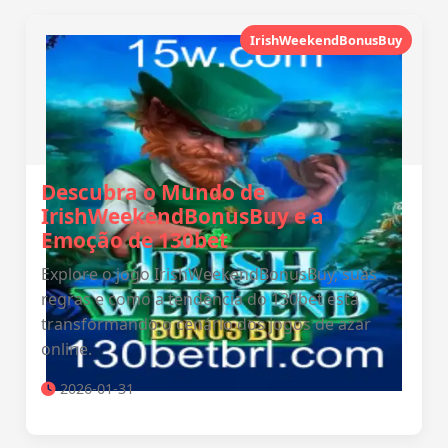
IrishWeekendBonusBuy
Descubra o Mundo de
IrishWeekendBonusBuy e a
Emoção de 130bet
Explore o jogo IrishWeekendBonusBuy, suas
regras e como a tendência do 130bet está
transformando o cenário dos jogos de azar
online.
2026-01-31