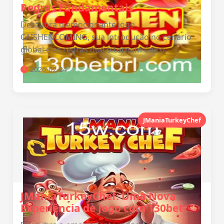
Regras Fundamentais
Descubra o emocionante jogo
CAISHENCOMING, sua introdução no cenário
global e as regras que o tornam único.
2026-02-24
JManiaTurkeyChef
JManiaTurkeyChef: Uma Nova
Experiência de Jogo com 130bet