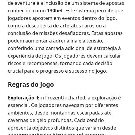
de aventura é a inclusão de um sistema de apostas
conhecido como
130bet
. Este sistema permite que
jogadores apostem em eventos dentro do jogo,
como a descoberta de artefatos raros ou a
conclusão de missões desafiadoras. Estas apostas
podem aumentar a adrenalina e a tensão,
conferindo uma camada adicional de estratégia à
experiência de jogo. Os jogadores devem calcular
riscos e recompensas, tornando cada decisão
crucial para o progresso e sucesso no jogo.
Regras do Jogo
Exploração
: Em FrozenUncharted, a exploração é
essencial. Os jogadores navegam por diferentes
ambientes, desde montanhas escarpadas até
cavernas de gelo profundas. Cada cenário
apresenta objetivos distintos que variam desde