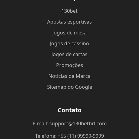
130bet
Apostas esportivas
Jogos de mesa
Jogos de cassino
Jogos de cartas
Promoções
Notícias da Marca
Sitemap do Google
Contato
E-mail: support@130betbrl.com
Telefone: +55 (11) 99999-9999