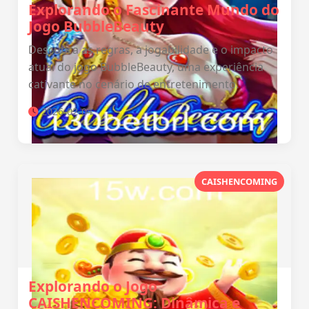
Explorando o Fascinante Mundo do
Jogo BubbleBeauty
Descubra as regras, a jogabilidade e o impacto
atual do jogo BubbleBeauty, uma experiência
cativante no cenário de entretenimento.
2026-02-04
CAISHENCOMING
Explorando o Jogo
CAISHENCOMING: Dinâmica e