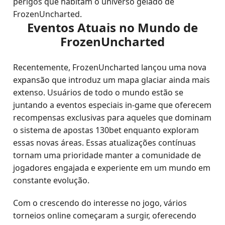
perigos que habitam o universo gelado de
FrozenUncharted.
Eventos Atuais no Mundo de
FrozenUncharted
Recentemente, FrozenUncharted lançou uma nova
expansão que introduz um mapa glaciar ainda mais
extenso. Usuários de todo o mundo estão se
juntando a eventos especiais in-game que oferecem
recompensas exclusivas para aqueles que dominam
o sistema de apostas 130bet enquanto exploram
essas novas áreas. Essas atualizações contínuas
tornam uma prioridade manter a comunidade de
jogadores engajada e experiente em um mundo em
constante evolução.
Com o crescendo do interesse no jogo, vários
torneios online começaram a surgir, oferecendo